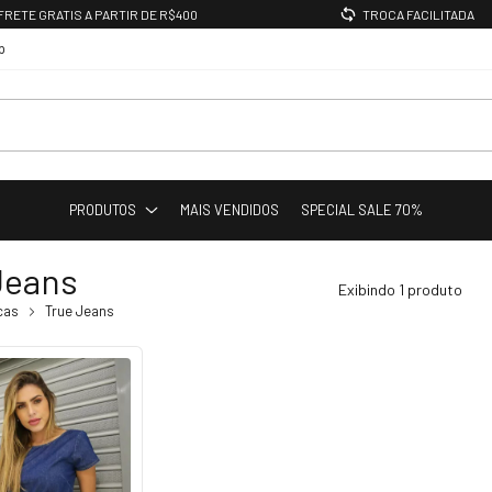
FRETE GRATIS A PARTIR DE R$400
TROCA FACILITADA
p
PRODUTOS
MAIS VENDIDOS
SPECIAL SALE 70%
Jeans
Exibindo 1 produto
cas
True Jeans