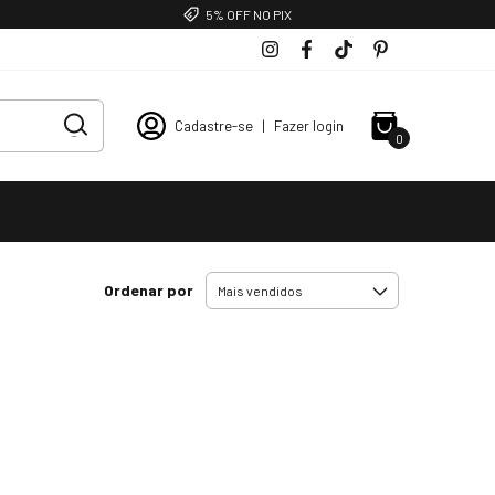
5% OFF NO PIX
Cadastre-se
|
Fazer login
0
Ordenar por