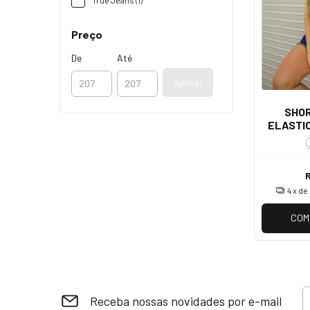
Preço
De
Até
Aplicar
SHO
ELASTI
4
x de
COM
Receba nossas novidades por e-mail