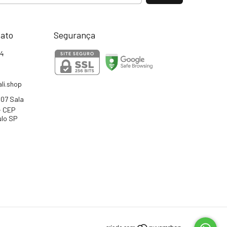
tato
Segurança
04
li.shop
807 Sala
 - CEP
ulo SP