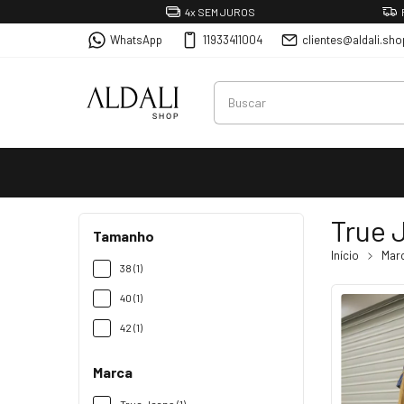
4x SEM JUROS
WhatsApp
11933411004
clientes@aldali.sho
True 
Tamanho
Início
Mar
38 (1)
40 (1)
42 (1)
Marca
True Jeans (1)