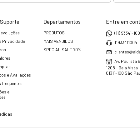
 Suporte
Departamentos
Entre em con
Devoluções
PRODUTOS
(11) 93341-10
de Privacidade
MAIS VENDIDOS
11933411004
mos
SPECIAL SALE 70%
clientes@alda
lores
Av. Paulista 
mprar
1208 - Bela Vista
01311-100 São Pa
os e Avaliações
 frequentes
ões e
ões
edidas