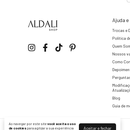
Ajuda e
Trocas e 
Política 
Quem So
Nossos va
Como Co
Depoiment
Perguntas
Modificaç
Atualizaç
Blog
Guia de m
Ao navegar por este site
você aceita o uso
Aceitar e fechar
ALDALI Shop
de cookies
para agilizar a sua experiência