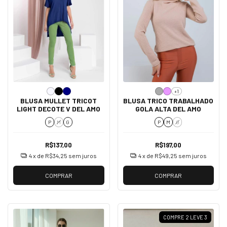
+1
BLUSA MULLET TRICOT
BLUSA TRICO TRABALHADO
LIGHT DECOTE V DEL AMO
GOLA ALTA DEL AMO
P
M
G
P
M
G
R$137,00
R$197,00
4
x de
R$34,25
sem juros
4
x de
R$49,25
sem juros
COMPRAR
COMPRAR
COMPRE 2 LEVE 3