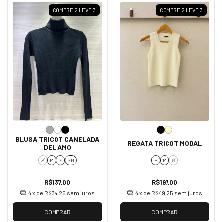
COMPRE 2 LEVE 3
COMPRE 2 LEVE 3
BLUSA TRICOT CANELADA
REGATA TRICOT MODAL
DEL AMO
P
M
G
GG
P
M
G
R$137,00
R$197,00
4
x de
R$34,25
sem juros
4
x de
R$49,25
sem juros
COMPRAR
COMPRAR