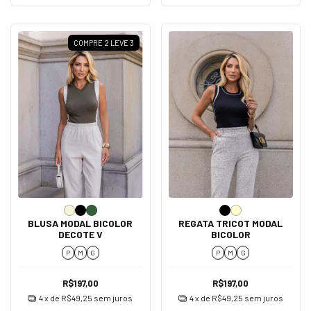
COMPRE 2 LEVE 3
BLUSA MODAL BICOLOR
REGATA TRICOT MODAL
DECOTE V
BICOLOR
P
M
G
P
M
G
R$197,00
R$197,00
4
x de
R$49,25
sem juros
4
x de
R$49,25
sem juros