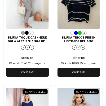
+1
+2
BLUSA TOQUE CASHMERE
BLUSA TRICOT FRESH
GOLA ALTA S/MANGA DEL
LISTRADA DEL AMO
AMO
P
M
G
P
M
G
R$197,00
R$197,00
4
x de
R$49,25
sem juros
4
x de
R$49,25
sem juros
COMPRAR
COMPRAR
COMPRE 2 LEVE 3
COMPRE 2 LEVE 3