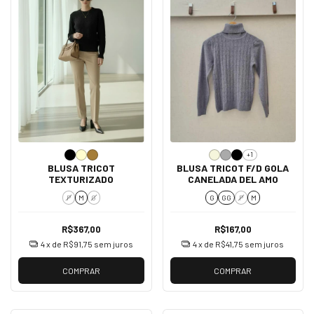
+1
BLUSA TRICOT
BLUSA TRICOT F/D GOLA
TEXTURIZADO
CANELADA DEL AMO
P
M
G
G
GG
P
M
R$367,00
R$167,00
4
x de
R$91,75
sem juros
4
x de
R$41,75
sem juros
COMPRAR
COMPRAR